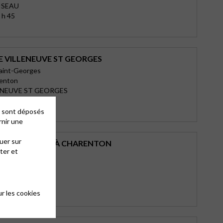
ISEAU
 h 45
E VILLENEUVE ST GEORGES
Saint-Georges
lenton
ENEUVE ST GEORGES
 h 30
es sont déposés
rnir une
uer sur
T PRESBYTÈRE À CHARENTON
ter et
n
RENTON LE PONT
 h 30
r les cookies