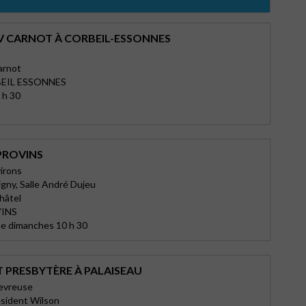
V CARNOT À CORBEIL-ESSONNES
arnot
EIL ESSONNES
 h 30
PROVINS
irons
igny, Salle André Dujeu
hâtel
VINS
e dimanches 10 h 30
T PRESBYTÈRE À PALAISEAU
hevreuse
ésident Wilson