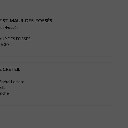
E ST-MAUR-DES-FOSSÉS
des-Fossés
AUR DES FOSSES
 h 30
 CRÉTEIL
énéral Leclerc
EIL
anche