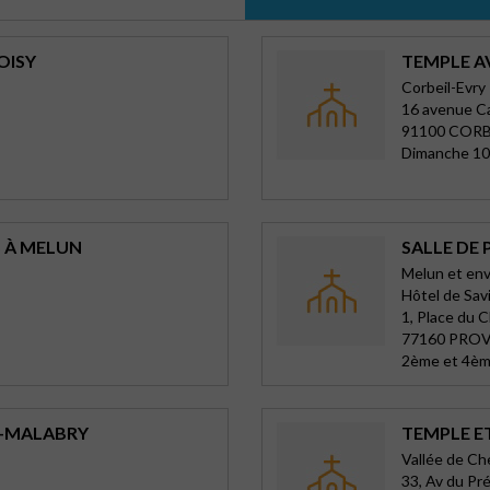
OISY
TEMPLE A
Corbeil-Evry
16 avenue C
91100 CORB
Dimanche 10
S À MELUN
SALLE DE 
Melun et env
Hôtel de Sav
1, Place du C
77160 PRO
2ème et 4èm
Y-MALABRY
TEMPLE E
Vallée de C
33, Av du Pr