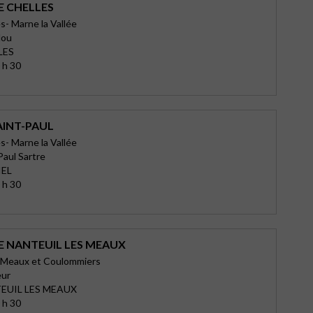
E CHELLES
s- Marne la Vallée
lou
LES
 h 30
AINT-PAUL
s- Marne la Vallée
Paul Sartre
IEL
 h 30
E NANTEUIL LES MEAUX
s-Meaux et Coulommiers
eur
EUIL LES MEAUX
 h 30