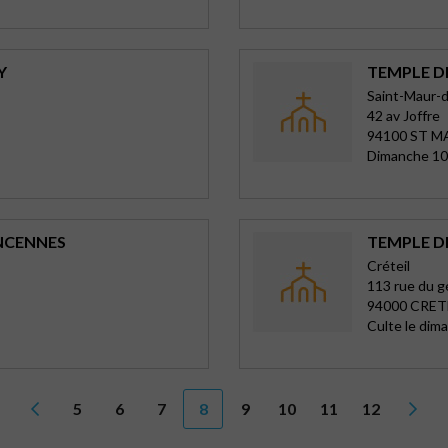
Y
TEMPLE D
Saint-Maur-
42 av Joffre
94100 ST M
Dimanche 10
INCENNES
TEMPLE DE
Créteil
113 rue du g
94000 CRET
Culte le dim
5
6
7
8
9
10
11
12