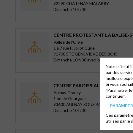
92290 CHATENAY MALABRY
Dimanche 10 h 30
CENTRE PROTESTANT LA BALISE-S
Vallée de l'Orge
1 à 7 rue F. Joliot Curie
91700 STE GENEVIEVE DES BOIS
Dimanche 10 h 30 avec louanges à 10 h
Notre site uti
par des servic
meilleure expé
Si vous souhai
CENTRE PAROISSIAL D’AULNAY-SO
"Paramétrer le
Aulnay-Drancy
continuer".
1 bd de Gourgues
93600 AULNAY SOUS BOIS
PARAMÉTRE
Dimanche 10 h 30
Ces paramètres
utilisés par le 