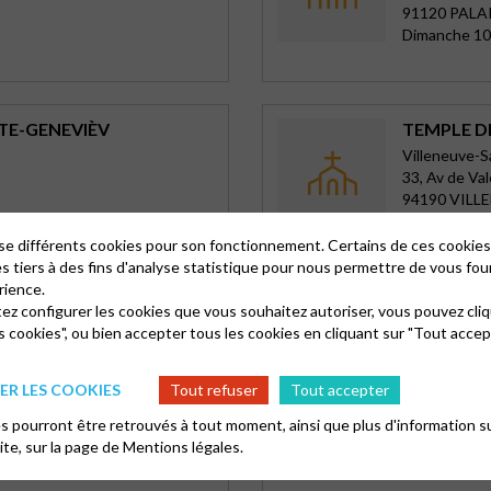
91120 PALA
Dimanche 10
TE-GENEVIÈV
TEMPLE D
Villeneuve-
33, Av de Va
94190 VILL
Dimanche 10
lise différents cookies pour son fonctionnement. Certains de ces cooki
es tiers à des fins d'analyse statistique pour nous permettre de vous fou
rience.
tez configurer les cookies que vous souhaitez autoriser, vous pouvez cliq
US-BOIS
TEMPLE E
s cookies", ou bien accepter tous les cookies en cliquant sur "Tout accep
Charenton
12 rue Guéri
94220 CHA
R LES COOKIES
Tout refuser
Tout accepter
Dimanche 10
 pourront être retrouvés à tout moment, ainsi que plus d'information su
site, sur la page de
Mentions légales.